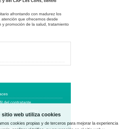
E y del CAP Les Corts, centro
itario afrontando con madurez los
a atención que ofrecemos desde
 y promoción de la salud, tratamiento
aces
fil del contratante
mites más frecuentes
 sitio web utiliza cookies
ón de sugerencias
zamos cookies propias y de terceros para mejorar la experiencia
esibilidad