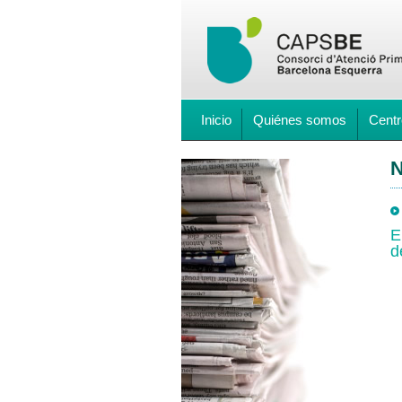
Inicio
Quiénes somos
Centr
N
E
d