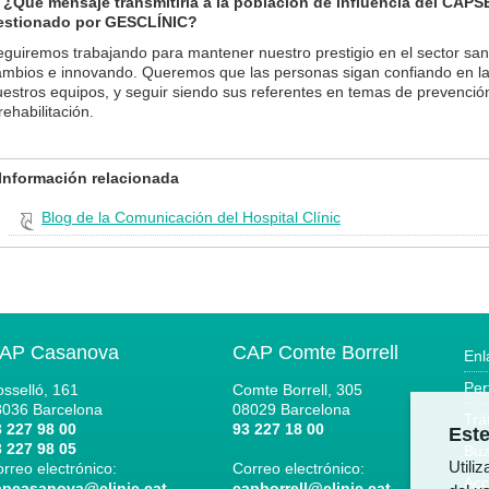
. ¿Qué mensaje transmitiría a la población de influencia del CAPS
estionado por GESCLÍNIC?
eguiremos trabajando para mantener nuestro prestigio en el sector san
ambios e innovando. Queremos que las personas sigan confiando en l
estros equipos, y seguir siendo sus referentes en temas de prevención
rehabilitación.
Información relacionada
Blog de la Comunicación del Hospital Clínic
AP Casanova
CAP Comte Borrell
Enl
Per
sselló, 161
Comte Borrell, 305
8036
Barcelona
08029
Barcelona
Trá
 227 98 00
93 227 18 00
Este
 227 98 05
Buz
Utili
rreo electrónico:
Correo electrónico:
Acc
apcasanova@clinic.cat
capborrell@clinic.cat