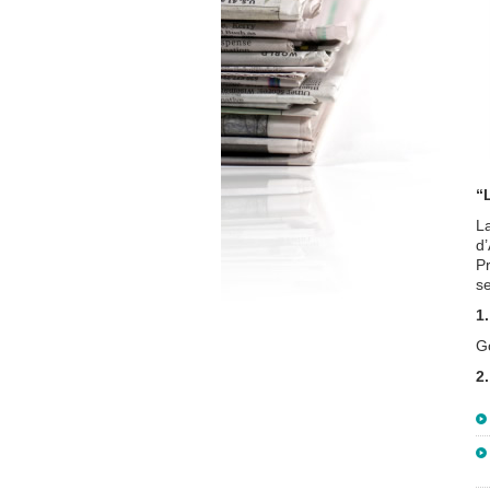
“
La
d’
Pr
se
1
G
2