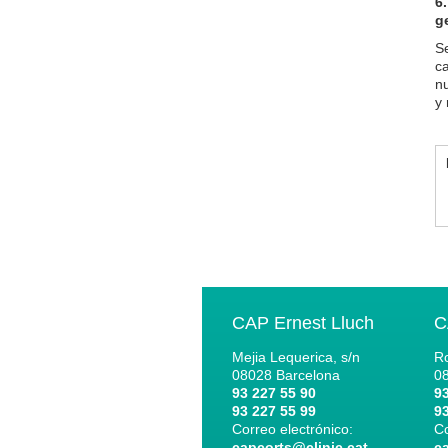
6
g
S
c
nu
y 
CAP Ernest Lluch
C
Mejia Lequerica, s/n
Ro
08028
Barcelona
0
93 227 55 90
93
93 227 55 99
93
Correo electrónico:
Co
capcorts@clinic.cat
c