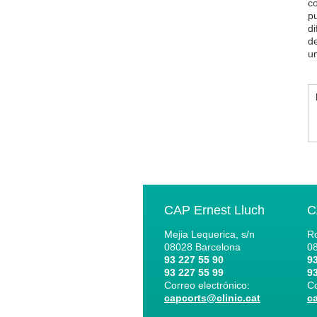
c
pu
di
de
u
CAP Ernest Lluch
C
Mejia Lequerica, s/n
Ro
08028
Barcelona
0
93 227 55 90
93
93 227 55 99
93
Correo electrónico:
Co
capcorts@clinic.cat
c