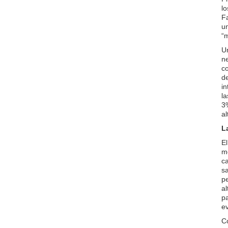
lo
F
u
“m
U
ne
co
de
in
la
3
al
L
El
me
ca
s
pe
al
pa
ev
C