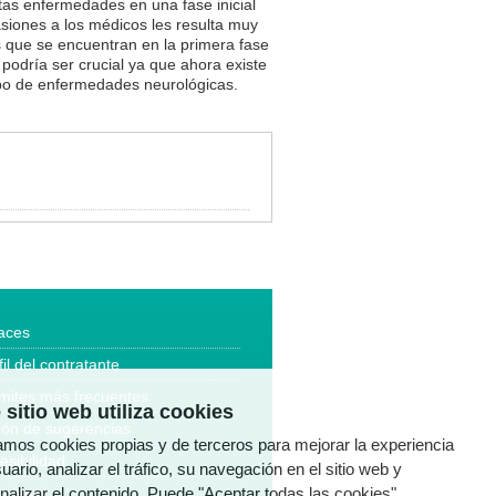
tas enfermedades en una fase inicial
asiones a los médicos les resulta muy
os que se encuentran en la primera fase
podría ser crucial ya que ahora existe
ipo de enfermedades neurológicas.
aces
fil del contratante
mites más frecuentes
 sitio web utiliza cookies
ón de sugerencias
zamos cookies propias y de terceros para mejorar la experiencia
esibilidad
uario, analizar el tráfico, su navegación en el sitio web y
nalizar el contenido. Puede "Aceptar todas las cookies",
a legal