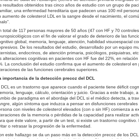
s resultados obtenidos tras cinco años de estudio con un grupo de pac
amiliar, una enfermedad hereditaria que padecen unas 100 mil persona
n aumento de colesterol LDL en la sangre desde el nacimiento, el co
alo”.
n total de 117 personas mayores de 50 años (47 con HF y 70 controles
uropsicológicos con el fin de valorar el grado de deterioro de las func
gnitivo global, memoria, lenguaje, atención, habilidad visuoespacial co
presivos. De los resultados del estudio, desarrollado por un equipo mul
ternistas, endocrinos, de atención primaria, psicólogos, psiquiatras, et
s alteraciones cognitivas en pacientes con HF fue del 22%, en relación 
%. La conclusión del estudio confirma que el aumento de colesterol e
teraciones de las funciones cerebrales superiores.
a importancia de la detección precoz del DCL
 DCL es un trastorno que aparece cuando el paciente tiene déficit cog
moria, lenguaje, cálculo, orientación y juicio. Gracias a este trabajo,
mbio de paradigma en el abordaje del DCL si el médico detecta, a trav
angre, algún síntoma que induzca a pensar en disfunciones cerebrales 
rsona con niveles de colesterol elevados (con o sin HF) comienza a ex
teraciones de la memoria o pérdidas de la capacidad para realizar act
ra que éste valore, a partir de un test, si existe un trastorno cognitivo.
itar o retrasar la progresión de la enfermedad.
on este hallazgo se da un paso más en la detección precoz de los DCL