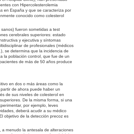
ientes con Hipercolesterolemia
s en España y que se caracteriza por
múnmente conocido como colesterol
 sanos) fueron sometidas a test
iones cerebrales superiores: estado
nstructiva y ejecutiva y síntomas
tidisciplinar de profesionales (médicos
c.), se determina que la incidencia de
a la población control, que fue de un
n pacientes de más de 50 años produce
nitivo en dos o más áreas como la
 a partir de ahora puede haber un
és de sus niveles de colesterol en
superiores. De la misma forma, si una
perimentar, por ejemplo, leves
ividades, deberá acudir a su médico
 El objetivo de la detección precoz es
, a menudo la antesala de alteraciones