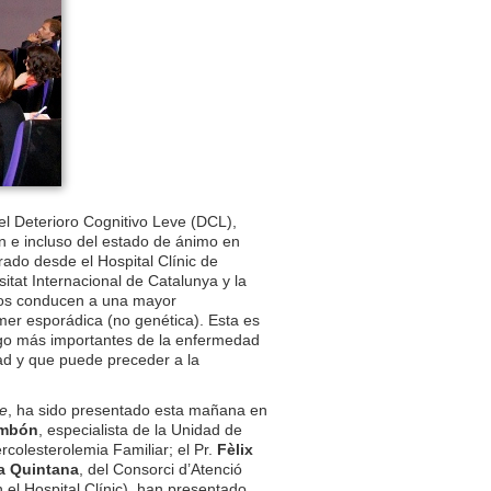
el Deterioro Cognitivo Leve (DCL),
ón e incluso del estado de ánimo en
rado desde el Hospital Clínic de
itat Internacional de Catalunya y la
ados conducen a una mayor
er esporádica (no genética). Esta es
iesgo más importantes de la enfermedad
ad y que puede preceder a la
ne
, ha sido presentado esta mañana en
ambón
, especialista de la Unidad de
rcolesterolemia Familiar; el Pr.
Fèlix
a Quintana
, del Consorci d’Atenció
 el Hospital Clínic), han presentado