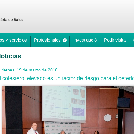
os y servicios
Profesionales
Investigació
Pedir visita
oticias
viernes, 19 de marzo de 2010
l colesterol elevado es un factor de riesgo para el deteri