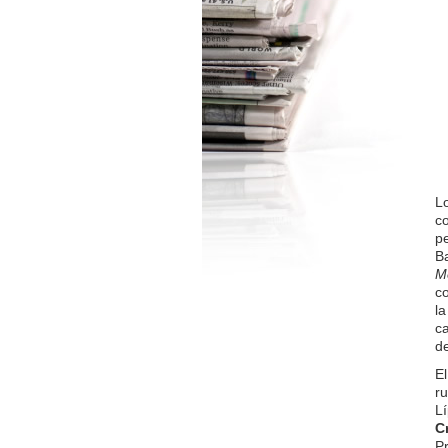
Lo
co
pe
Ba
Me
c
la
c
de
El
ru
Lí
C
Pr