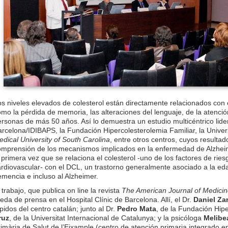
s niveles elevados de colesterol están directamente relacionados con 
mo la pérdida de memoria, las alteraciones del lenguaje, de la atenci
rsonas de más 50 años. Así lo demuestra un estudio multicéntrico lide
rcelona/IDIBAPS, la Fundación Hipercolesterolemia Familiar, la Univers
dical University of South Carolina
, entre otros centros, cuyos result
omprensión de los mecanismos implicados en la enfermedad de Alzheim
 primera vez que se relaciona el colesterol -uno de los factores de r
ardiovascular- con el DCL, un trastorno generalmente asociado a la ed
mencia e incluso al Alzheimer.
 trabajo, que publica on line la revista
The American Journal of Medici
eda de prensa en el Hospital Clínic de Barcelona. Allí, el Dr.
Daniel Z
pidos del centro catalán; junto al Dr.
Pedro Mata
, de la Fundación Hipe
ruz
, de la Universitat Internacional de Catalunya; y la psicóloga
Melibe
imària de Salut de l’Eixample (centro de atención primaria integrado en