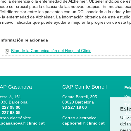
omo la demencia o la enfermedad de Alzheimer. Obtener indicios de es
ede ser crucial para la eficacia de las nuevas terapias. En muchas oc
fícil diferenciar entre los pacientes con un DCL asociado a la edad y l
 la enfermedad de Alzheimer. La información obtenida de este estudio 
n nuevo indicador que puede ayudar a mejorar la progresión de este t
Información relacionada
Blog de la Comunicación del Hospital Clínic
AP Casanova
CAP Comte Borrell
Enl
Per
sselló, 161
Comte Borrell, 305
8036
Barcelona
08029
Barcelona
Trá
 227 98 00
93 227 18 00
Este
 227 98 05
Buz
Utili
rreo electrónico:
Correo electrónico:
Acc
apcasanova@clinic.cat
capborrell@clinic.cat
del us
perso
Not