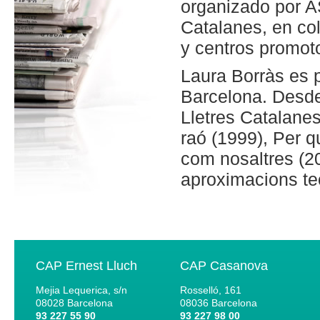
organizado por AS
Catalanes, en co
y centros promoto
Laura Borràs es p
Barcelona. Desde 
Lletres Catalane
raó (1999), Per q
com nosaltres (201
aproximacions te
CAP Ernest Lluch
CAP Casanova
Mejia Lequerica, s/n
Rosselló, 161
08028
Barcelona
08036
Barcelona
93 227 55 90
93 227 98 00