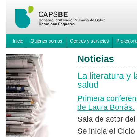
Inicio
Quiénes somos
Centros y servicios
Profesion
Noticias
La literatura y 
salud
Primera conferenc
de Laura Borràs.
Sala de actor del
Se inicia el Cicl