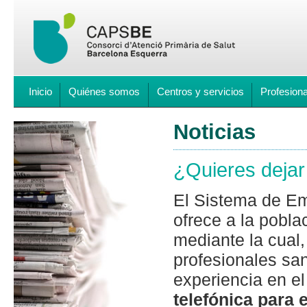
Inicio
Quiénes somos
Centros y servicios
Profesion
Noticias
¿Quieres dejar
El Sistema de E
ofrece a la pobl
mediante la cual
profesionales san
experiencia en e
telefónica para e