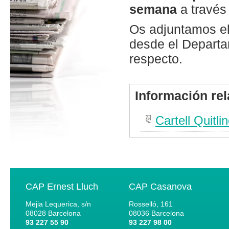
semana
a través
Os adjuntamos el
desde el Departa
respecto.
Información re
Cartell Quitli
CAP Ernest Lluch
CAP Casanova
Mejia Lequerica, s/n
Rosselló, 161
08028
Barcelona
08036
Barcelona
93 227 55 90
93 227 98 00