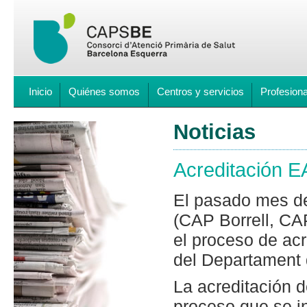
Inicio
Quiénes somos
Centros y servicios
Profesion
Noticias
Acreditación
El pasado mes de
(CAP Borrell, CA
el proceso de ac
del Departament d
La acreditación 
proceso que se in