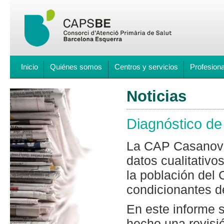
Inicio
Quiénes somos
Centros y servicios
Profesion
Noticias
Diagnóstico de
La CAP Casanova 
datos cualitativo
la población del 
condicionantes d
En este informe 
hecho una revisió