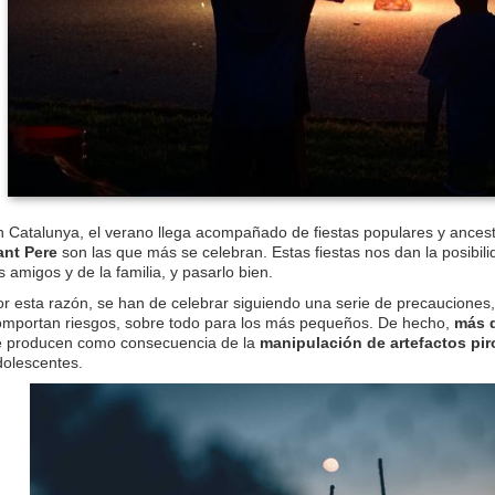
n Catalunya, el verano llega acompañado de fiestas populares y ancest
ant Pere
son las que más se celebran. Estas fiestas nos dan la posibili
s amigos y de la familia, y pasarlo bien.
or esta razón, se han de celebrar siguiendo una serie de precauciones
omportan riesgos, sobre todo para los más pequeños. De hecho,
más d
e producen como consecuencia de la
manipulación de artefactos pi
dolescentes.