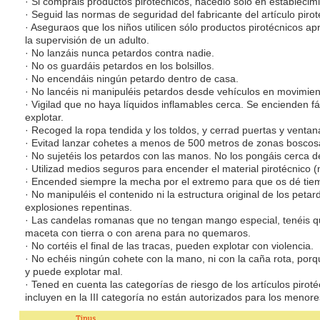
· Si compráis productos pirotécnicos, hacedlo sólo en establecim
· Seguid las normas de seguridad del fabricante del artículo pirot
· Aseguraos que los niños utilicen sólo productos pirotécnicos a
la supervisión de un adulto.
· No lanzáis nunca petardos contra nadie.
· No os guardáis petardos en los bolsillos.
· No encendáis ningún petardo dentro de casa.
· No lancéis ni manipuléis petardos desde vehículos en movimien
· Vigilad que no haya líquidos inflamables cerca. Se encienden f
explotar.
· Recoged la ropa tendida y los toldos, y cerrad puertas y ventan
· Evitad lanzar cohetes a menos de 500 metros de zonas boscos
· No sujetéis los petardos con las manos. No los pongáis cerca de
· Utilizad medios seguros para encender el material pirotécnico (
· Encended siempre la mecha por el extremo para que os dé tiem
· No manipuléis el contenido ni la estructura original de los peta
explosiones repentinas.
· Las candelas romanas que no tengan mango especial, tenéis que
maceta con tierra o con arena para no quemaros.
· No cortéis el final de las tracas, pueden explotar con violencia.
· No echéis ningún cohete con la mano, ni con la caña rota, por
y puede explotar mal.
· Tened en cuenta las categorías de riesgo de los artículos piro
incluyen en la III categoría no están autorizados para los menor