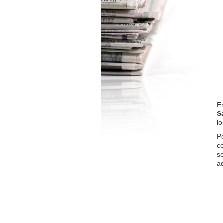
E
S
lo
P
c
s
a