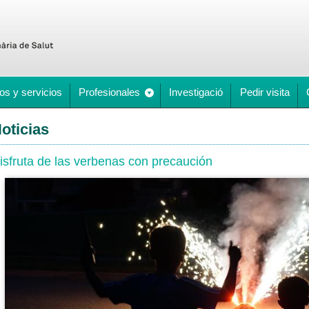
os y servicios
Profesionales
Investigació
Pedir visita
oticias
isfruta de las verbenas con precaución