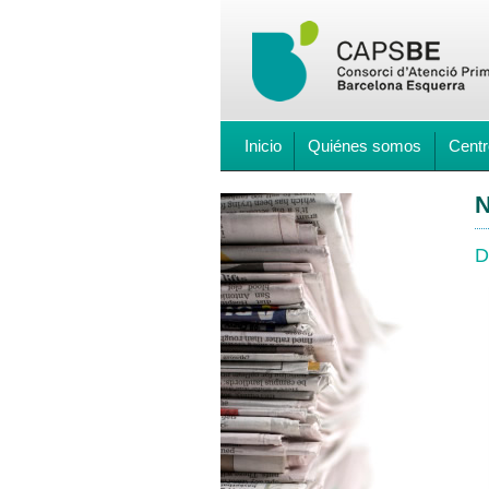
Inicio
Quiénes somos
Centr
N
D