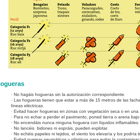
ogueras
· No hagáis hogueras sin la autorización correspondiente.
· Las hogueras tienen que estar a más de 15 metros de las facha
líneas eléctricas.
· Evitad hacer hogueras en zonas con vegetación seca o en una
· Para no echar a perder el pavimento, poned tierra o arena bajo
· No encendáis nunca ninguna hoguera con líquidos inflamables.
· No lancéis bidones ni espráis, pueden explotar.
· No echéis papeles ni tejidos, el viento los elevaría y los podría t
· Evitad quemar neumáticos y plásticos para evitar la contaminac