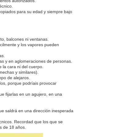
ientos autorizados.
écnico.
propiados para su edad y siempre bajo
to, balcones ni ventanas.
ácilmente y los vapores pueden
as.
as y en aglomeraciones de personas.
 la cara ni del cuerpo.
mechas y similares).
po de alejaros.
rdos, porque podríais provocar
 fijarlas en un agujero, en una
que saldrá en una dirección inesperada
técnicos. Recordad que los que se
es de 18 años.