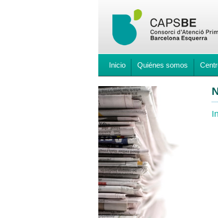
Inicio
Quiénes somos
Centr
N
I