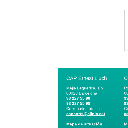
CAP Ernest Lluch
C
Mejia Lequerica, s/n
Ro
08028
Barcelona
0
93 227 55 90
93
93 227 55 99
93
Correo electrónico:
Co
capcorts@clinic.cat
c
Mapa de situación
M