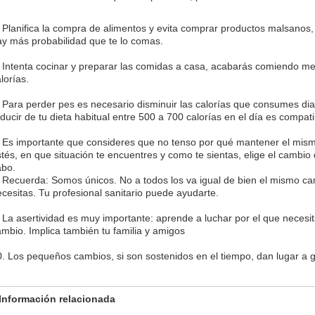
 Planifica la compra de alimentos y evita comprar productos malsanos, e
ay más probabilidad que te lo comas.
. Intenta cocinar y preparar las comidas a casa, acabarás comiendo m
lorías.
. Para perder pes es necesario disminuir las calorías que consumes d
ducir de tu dieta habitual entre 500 a 700 calorías en el día es compa
. Es importante que consideres que no tenso por qué mantener el mi
tés, en que situación te encuentres y como te sientas, elige el cambio
abo.
 Recuerda: Somos únicos. No a todos los va igual de bien el mismo cam
cesitas. Tu profesional sanitario puede ayudarte.
 La asertividad es muy importante: aprende a luchar por el que necesit
mbio. Implica también tu familia y amigos
0. Los pequeños cambios, si son sostenidos en el tiempo, dan lugar a 
Información relacionada