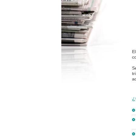
El
c
S
tr
a
¿