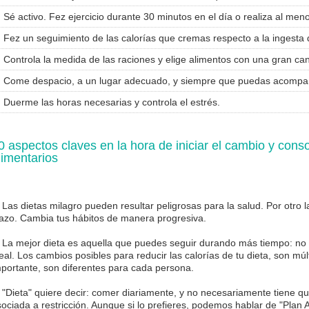
Sé activo. Fez ejercicio durante 30 minutos en el día o realiza al men
Fez un seguimiento de las calorías que cremas respecto a la ingesta 
Controla la medida de las raciones y elige alimentos con una gran can
Come despacio, a un lugar adecuado, y siempre que puedas acompañ
Duerme las horas necesarias y controla el estrés.
0 aspectos claves en la hora de iniciar el cambio y conso
limentarios
 Las dietas milagro pueden resultar peligrosas para la salud. Por otro 
lazo. Cambia tus hábitos de manera progresiva.
 La mejor dieta es aquella que puedes seguir durando más tiempo: no e
eal. Los cambios posibles para reducir las calorías de tu dieta, son múl
mportante, son diferentes para cada persona.
 "Dieta" quiere decir: comer diariamente, y no necesariamente tiene q
ociada a restricción. Aunque si lo prefieres, podemos hablar de "Plan A