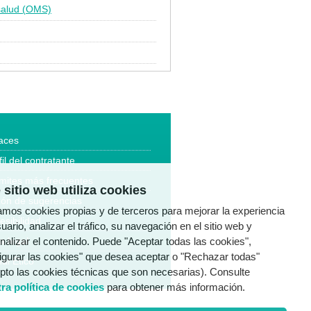
 salud (OMS)
aces
fil del contratante
mites más frecuentes
 sitio web utiliza cookies
ón de sugerencias
zamos cookies propias y de terceros para mejorar la experiencia
esibilidad
uario, analizar el tráfico, su navegación en el sitio web y
a legal
nalizar el contenido. Puede "Aceptar todas las cookies",
igurar las cookies" que desea aceptar o "Rechazar todas"
al Ético
pto las cookies técnicas que son necesarias). Consulte
ra política de cookies
para obtener más información.