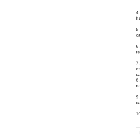
4.
h
5
ca
6
re
7
es
c
8.
ne
9.
ca
1