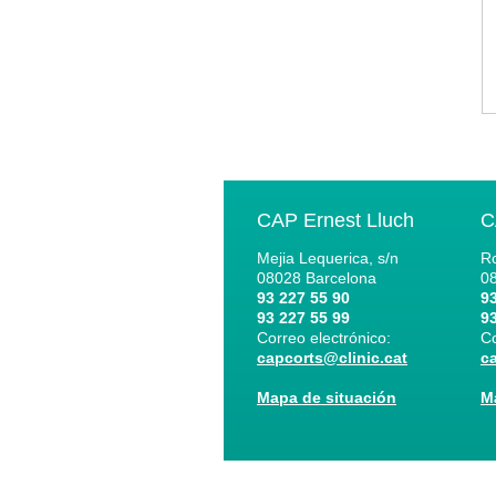
CAP Ernest Lluch
C
Mejia Lequerica, s/n
Ro
08028
Barcelona
0
93 227 55 90
93
93 227 55 99
93
Correo electrónico:
Co
capcorts@clinic.cat
c
Mapa de situación
M