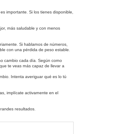
s importante. Si los tienes disponible,
ejor, más saludable y con menos
iariamente. Si hablamos de números,
tible con una pérdida de peso estable.
smo cambio cada día. Según como
 que te veas más capaz de llevar a
bio. Intenta averiguar qué es lo tú
as, implícate activamente en el
grandes resultados.