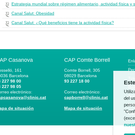
Estrategia mundial sobre régimen alimentario, actividad física y
Canal Salut: Obesidad
Canal Salut: ¿Qué beneficios tiene la actividad física?
AP Casanova
CAP Comte Borrell
Enl
Per
sselló, 161
Comte Borrell, 305
8036
Barcelona
08029
Barcelona
Trá
 227 98 00
93 227 18 00
Este
 227 98 05
Buz
Utili
rreo electrónico:
Correo electrónico:
Acc
apcasanova@clinic.cat
capborrell@clinic.cat
del us
Not
perso
apa de situación
Mapa de situación
"Conf
Can
(exce
nuest