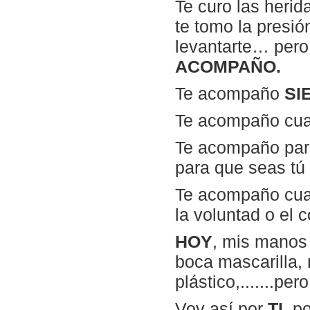
Te curo las herid
te tomo la presión
levantarte… pero
ACOMPAÑO.
Te acompaño
SI
Te acompaño cuan
Te acompaño par
para que seas tú
Te acompaño cuan
la voluntad o el 
HOY
, mis manos 
boca mascarilla,
plástico,.......pe
Voy así por
TI,
p