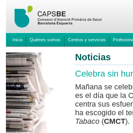
Inicio
Quiénes somos
Centros y servicios
Profesion
Noticias
Celebra sin hu
Mañana se celebr
es el día que la 
centra sus esfuer
ha escogido el 
Tabaco
(
CMCT
).