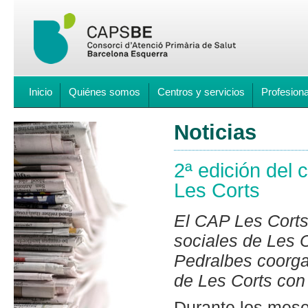
Inicio
Quiénes somos
Centros y servicios
Profesion
Noticias
2ª edición del 
Les Corts
El CAP Les Corts
sociales de Les 
Pedralbes coorga
de Les Corts con 
Durante los mese