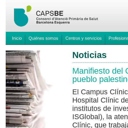
Inicio
Quiénes somos
Centros y servicios
Profesion
Noticias
Manifiesto del 
pueblo palesti
El Campus Clínic 
Hospital Clínic d
institutos de in
ISGlobal), la at
Clínic, que traba