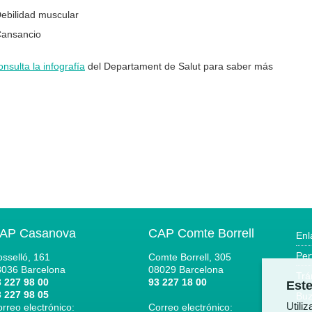
Debilidad muscular
Cansancio
nsulta la infografía
del Departament de Salut para saber más
AP Casanova
CAP Comte Borrell
Enl
Per
sselló, 161
Comte Borrell, 305
8036
Barcelona
08029
Barcelona
Trá
 227 98 00
93 227 18 00
Este
 227 98 05
Buz
Utili
rreo electrónico:
Correo electrónico: