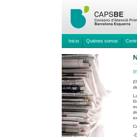
Inicio
Quiénes somos
Centr
N
I
E
de
La
fó
i
d
e
C
-