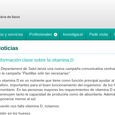
os y servicios
Profesionales
Investigació
Pedir visita
oticias
nformación clave sobre la vitamina D
l Departament de Salut lanza una nueva campaña comunicativa centrada
 la campaña "Pastillas sólo las necesarias"
 vitamina D es un nutriente que tiene como función principal ayudar al 
sforo, importantes para el buen funcionamiento del organismo: de los 
nmunitario. En las personas mayores los requerimientos de vitamina D
isminuyen tanto la capacidad de producirla como de absorberla. Adem
xponerse menos al sol.
uando nos falta vitamina D, notamos:
Dolor en los huesos