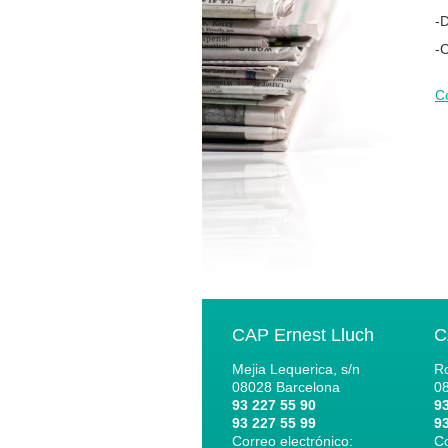
-
-
Co
CAP Ernest Lluch
C
Mejia Lequerica, s/n
Ro
08028
Barcelona
0
93 227 55 90
93
93 227 55 99
93
Correo electrónico:
Co