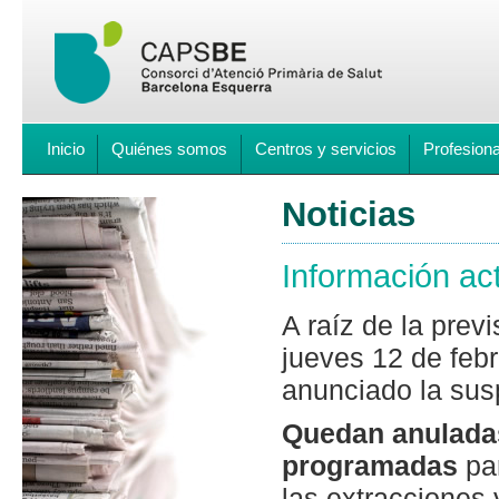
Inicio
Quiénes somos
Centros y servicios
Profesion
Noticias
Información ac
A raíz de la prev
jueves 12 de febr
anunciado la susp
Quedan anuladas
programadas
par
las extracciones 