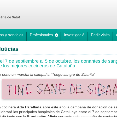
os y servicios
Profesionales
Investigació
Pedir visita
oticias
el 7 de septiembre al 5 de octubre, los donantes de san
e los mejores cocineros de Cataluña
e pone en marcha la campaña "Tengo sangre de Sibarita"
a cocinera
Ada Parellada
abre este año la campaña de donación de s
lebrará los principales hospitales de Catalunya entre el 7 de septiembr
drià
junto con la
Fundación Alicia
cerrarán esta campaña de captació