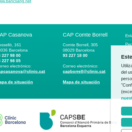
ww.bancsang.net
AP Casanova
CAP Comte Borrell
Enl
Per
sselló, 161
Comte Borrell, 305
8036
Barcelona
08029
Barcelona
Trá
 227 98 00
93 227 18 00
Este
 227 98 05
Buz
Utili
rreo electrónico:
Correo electrónico:
Acc
apcasanova@clinic.cat
capborrell@clinic.cat
del us
perso
Not
apa de situación
Mapa de situación
"Conf
Can
(exce
nuest