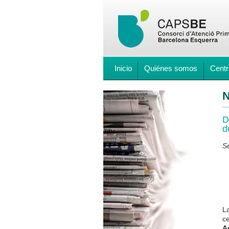
Inicio
Quiénes somos
Centr
N
D
d
S
L
ce
A