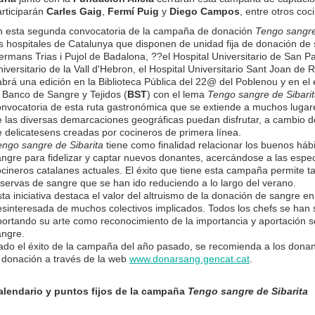
articiparán
Carles Gaig
,
Fermí Puig
y
Diego Campos
, entre otros coc
n esta segunda convocatoria de la campaña de donación
Tengo sangre
s hospitales de Catalunya que disponen de unidad fija de donación de s
rmans Trias i Pujol de Badalona, ??el Hospital Universitario de San Pa
iversitario de la Vall d'Hebron, el Hospital Universitario Sant Joan de 
brá una edición en la Biblioteca Pública del 22@ del Poblenou y en el
 Banco de Sangre y Tejidos (
BST
) con el lema
Tengo sangre de Sibari
onvocatoria de esta ruta gastronómica que se extiende a muchos lugar
e las diversas demarcaciones geográficas puedan disfrutar, a cambio 
 delicatesens creadas por cocineros de primera línea.
engo sangre de Sibarita
tiene como finalidad relacionar los buenos hábi
angre para fidelizar y captar nuevos donantes, acercándose a las espe
ocineros catalanes actuales. El éxito que tiene esta campaña permite 
servas de sangre que se han ido reduciendo a lo largo del verano.
ta iniciativa destaca el valor del altruismo de la donación de sangre e
esinteresada de muchos colectivos implicados. Todos los chefs se h
ortando su arte como reconocimiento de la importancia y aportación so
angre.
ado el éxito de la campaña del año pasado, se recomienda a los donant
a donación a través de la web
www.donarsang.gencat.cat
.
alendario y puntos fijos de la campaña
Tengo sangre de Sibarita