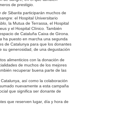
ineros de prestigio.
 de Sibarita
participarán muchos de
angre: el Hospital Universitario
blo, la Mutua de Terrassa, el Hospital
Reus y el Hospital Clínico. También
 espacio de Cataluña Caixa de Girona.
ta
ha puesto en marcha una segunda
es de Catalunya para que los donantes
de su generosidad, de una degustación
tos alimenticios con la donación de
cialidades de muchos de los mejores
también recuperar buena parte de las
n Catalunya, así como la colaboración
an sumado nuevamente a esta campaña
cial que significa ser donante de
es que reserven lugar, día y hora de