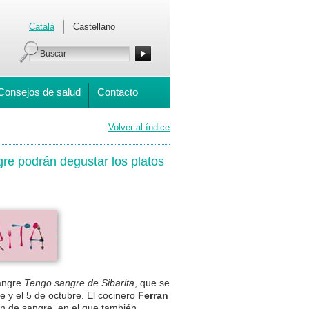
Català
Castellano
Consejos de salud
Contacto
Volver al índice
gre podrán degustar los platos
angre
Tengo sangre de Sibarita
, que se
e y el 5 de octubre. El cocinero
Ferran
n de sangre, en el que también