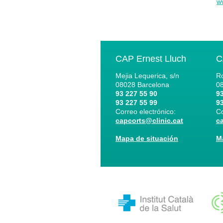
w
CAP Ernest Lluch
C
Mejia Lequerica, s/n
Ro
08028
Barcelona
0
93 227 55 90
93
93 227 55 99
93
Correo electrónico:
Co
capcorts@clinic.cat
c
Mapa de situación
M