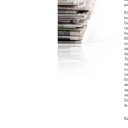
p
E
lo
Ge
Un
ha
El
c
d
de
T
s
c
re
Es
d
ap
s
D
l
C