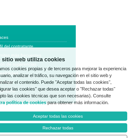
aces
fil del contratante
mites más frecuentes
 sitio web utiliza cookies
ón de sugerencias
zamos cookies propias y de terceros para mejorar la experiencia
esibilidad
uario, analizar el tráfico, su navegación en el sitio web y
nalizar el contenido. Puede "Aceptar todas las cookies",
a legal
igurar las cookies" que desea aceptar o "Rechazar todas"
al Ético
pto las cookies técnicas que son necesarias). Consulte
ra política de cookies
para obtener más información.
Aceptar todas las cookies
Rechazar todas