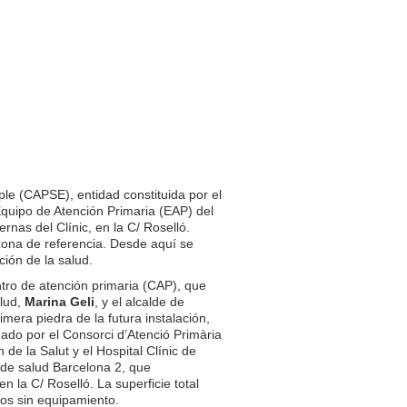
ple (CAPSE), entidad constituida por el
 Equipo de Atención Primaria (EAP) del
rnas del Clínic, en la C/ Roselló.
zona de referencia. Desde aquí se
ión de la salud.
tro de atención primaria (CAP), que
alud,
Marina Geli
, y el alcalde de
imera piedra de la futura instalación,
nado por el Consorci d’Atenció Primària
 de la Salut y el Hospital Clínic de
a de salud Barcelona 2, que
en la C/ Roselló. La superficie total
ros sin equipamiento.