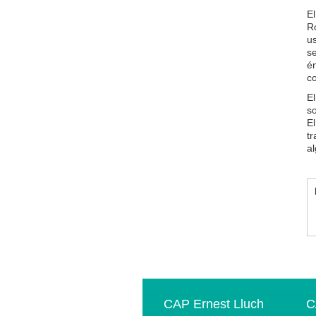
El
Ro
us
se
én
c
El
so
El
tr
al
CAP Ernest Lluch
C