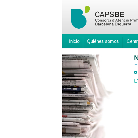
Inicio
Quiénes somos
Centr
N
L