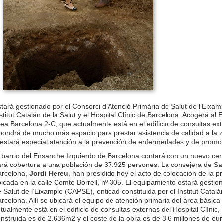
tará gestionado por el Consorci d’Atenció Primària de Salut de l’Eixam
stitut Catalán de la Salut y el Hospital Clínic de Barcelona. Acogerá al
ea Barcelona 2-C, que actualmente está en el edificio de consultas exte
spondrá de mucho más espacio para prestar asistencia de calidad a la 
restará especial atención a la prevención de enfermedades y de promoc
l barrio del Ensanche Izquierdo de Barcelona contará con un nuevo cen
ará cobertura a una población de 37.925 persones. La consejera de S
arcelona,
Jordi Hereu
, han presidido hoy el acto de colocación de la pr
icada en la calle Comte Borrell, nº 305. El equipamiento estará gestio
 Salut de l’Eixample (CAPSE), entidad constituida por el Institut Catalán
rcelona. Allí se ubicará el equipo de atención primaria del área básic
tualmente está en el edificio de consultas externas del Hospital Clínic, 
nstruida es de 2.636m2 y el coste de la obra es de 3,6 millones de eu