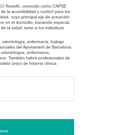
 la C/ Roselló, conocido como CAPSE
e la accesibilidad y confort para los
idad, cuyo principal eje de actuación
o en el domicilio, haciendo especial
 la salud, tanto a los individuos
, odontología, enfermería, trabajo
 sociales del Ajuntament de Barcelona.
, odontólogos, enfermeros,
uario. También habrá profesionales de
delo único de historia clínica.
aces