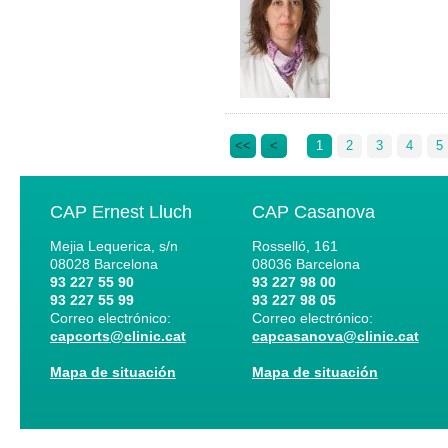
<<
<
1
2
3
4
5
CAP Ernest Lluch
CAP Casanova
Mejia Lequerica, s/n
Rosselló, 161
08028
Barcelona
08036
Barcelona
93 227 55 90
93 227 98 00
93 227 55 99
93 227 98 05
Correo electrónico:
Correo electrónico:
capcorts@clinic.cat
capcasanova@clinic.cat
Mapa de situación
Mapa de situación