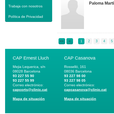
Paloma Mart
Trabaja con nosotros
Política de Privacidad
<<
<
1
2
3
4
5
CAP Ernest Lluch
CAP Casanova
Mejia Lequerica, s/n
Rosselló, 161
08028
Barcelona
08036
Barcelona
93 227 55 90
93 227 98 00
93 227 55 99
93 227 98 05
Correo electrónico:
Correo electrónico:
capcorts@clinic.cat
capcasanova@clinic.cat
Mapa de situación
Mapa de situación