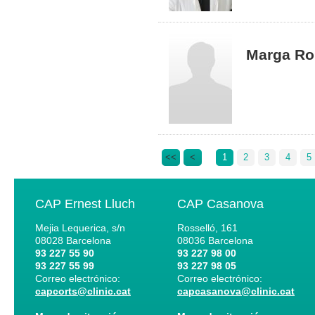
Marga Ro
<<
<
1
2
3
4
5
CAP Ernest Lluch
CAP Casanova
Mejia Lequerica, s/n
Rosselló, 161
08028
Barcelona
08036
Barcelona
93 227 55 90
93 227 98 00
93 227 55 99
93 227 98 05
Correo electrónico:
Correo electrónico:
capcorts@clinic.cat
capcasanova@clinic.cat