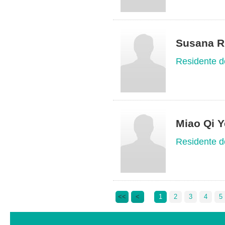
Susana Ri
Residente d
Miao Qi Y
Residente d
<<
<
1
2
3
4
5