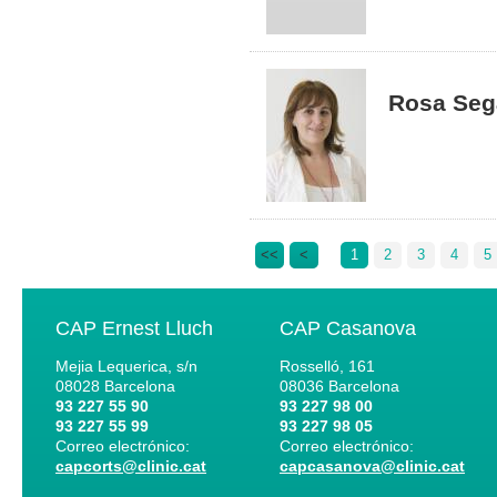
Rosa Seg
<<
<
1
2
3
4
5
CAP Ernest Lluch
CAP Casanova
Mejia Lequerica, s/n
Rosselló, 161
08028
Barcelona
08036
Barcelona
93 227 55 90
93 227 98 00
93 227 55 99
93 227 98 05
Correo electrónico:
Correo electrónico:
capcorts@clinic.cat
capcasanova@clinic.cat