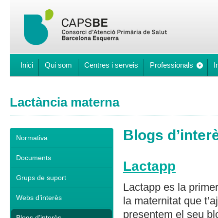
Inici
Qui som
Centres i serveis
Professionals
I
Lactància materna
Blogs d’inter
Normativa
Documents
Lactapp
Grups de suport
Lactapp es la primer
Webs d’interès
la maternitat que t’
presentem el seu bl
Blogs d’interès