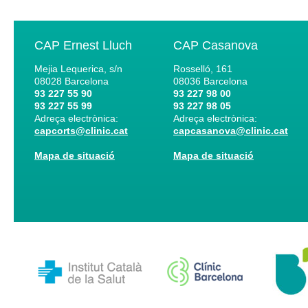
CAP Ernest Lluch
CAP Casanova
Mejia Lequerica, s/n
Rosselló, 161
08028
Barcelona
08036
Barcelona
93 227 55 90
93 227 98 00
93 227 55 99
93 227 98 05
Adreça electrònica:
Adreça electrònica:
capcorts@clinic.cat
capcasanova@clinic.cat
Mapa de situació
Mapa de situació