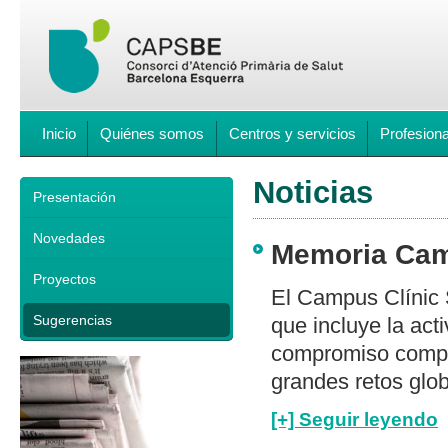
Inicio
Quiénes somos
Centros y servicios
Profesion
Noticias
Presentación
Novedades
Memoria Camp
Proyectos
El Campus Clínic 
Sugerencias
que incluye la acti
compromiso compar
grandes retos glob
[+] Seguir leyendo