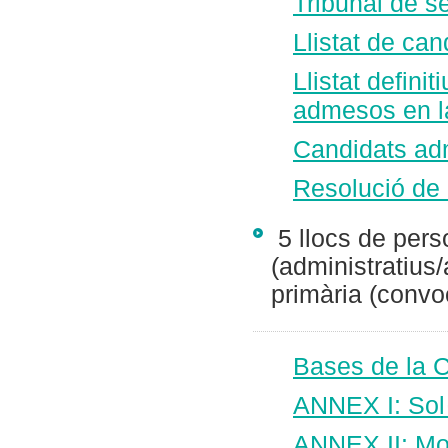
Tribunal de s
Llistat de c
Llistat defini
admesos en la
Candidats adm
Resolució de 
5 llocs de pers
(administratius/
primària (convo
Bases de la 
ANNEX I: Sol·
ANNEX II: Mod