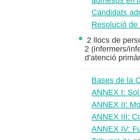
admesos en la
Candidats adm
Resolució de 
2 llocs de perso
2 (infermers/inf
d'atenció primà
Bases de la 
ANNEX I: Sol·
ANNEX II: Mod
ANNEX III: C
ANNEX IV: Ful