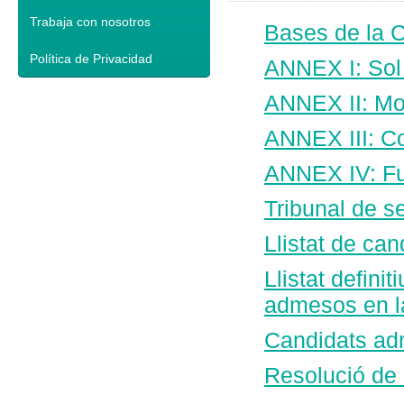
Trabaja con nosotros
Bases de la 
Política de Privacidad
ANNEX I: Sol·
ANNEX II: Mod
ANNEX III: C
ANNEX IV: Ful
Tribunal de s
Llistat de c
Llistat defini
admesos en la
Candidats adm
Resolució de 