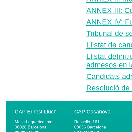
ANNEX III: C
ANNEX IV: Ful
Tribunal de s
Llistat de c
Llistat defini
admesos en la
Candidats adm
Resolució de 
CAP Ernest Lluch
CAP Casanova
Mejia Lequerica, s/n
Rosselló, 161
08028
Barcelona
08036
Barcelona