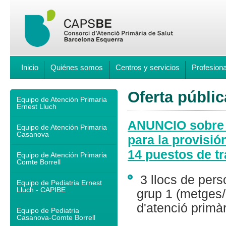
Inicio
Quiénes somos
Centros y servicios
Profesion
Oferta públic
Equipo de Atención Primaria
Ernest Lluch
ANUNCIO sobre c
Equipo de Atención Primaria
Casanova
para la provisió
14 puestos de t
Equipo de Atención Primaria
Comte Borrell
3 llocs de perso
Equipo de Pediatria Ernest
Lluch - CAPIBE
grup 1 (metges/
d'atenció primà
Equipo de Pediatria
Casanova-Comte Borrell