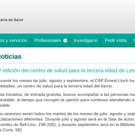
os y servicios
Profesionales
Investigació
Pedir visita
oticias
ª edición del centro de salud para la tercera edad de Le
urante los meses de julio, agosto y septiembre, el CAP Ernest Lluch h
tidades, un centro de salud para la tercera edad del barrio.
ta iniciativa, de entrada gratuita, buscar acompañar a las personas m
ludable, al tiempo que recogen la opinión para continuar atendiendo a
sible.
s sesiones serán todos los martes de los meses de julio, agosto y sep
calizaciones diferentes. Durante julio y agosto será en la Sala de actos
omtes de Bell-Lloc, 198-200); y durante septiembre será en la Bibliot
s Corts, 58).