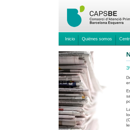
Inicio
Quiénes somos
Centr
N
3
D
en
Es
sa
po
La
lo
(C
le