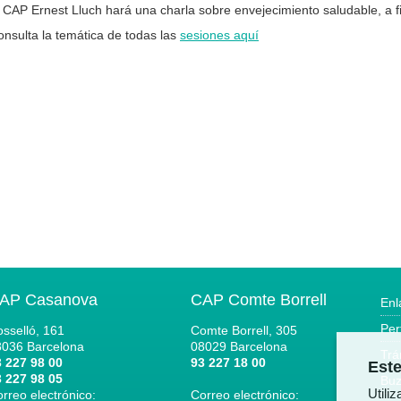
 CAP Ernest Lluch hará una charla sobre envejecimiento saludable, a f
nsulta la temática de todas las
sesiones aquí
AP Casanova
CAP Comte Borrell
Enl
Per
sselló, 161
Comte Borrell, 305
8036
Barcelona
08029
Barcelona
Trá
 227 98 00
93 227 18 00
Este
 227 98 05
Buz
Utili
rreo electrónico:
Correo electrónico: