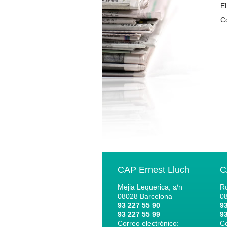
El
Co
CAP Ernest Lluch
C
Mejia Lequerica, s/n
Ro
08028
Barcelona
0
93 227 55 90
93
93 227 55 99
93
Correo electrónico:
Co