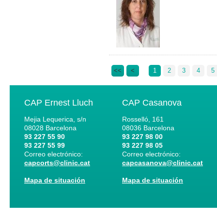
<<
<
1
2
3
4
5
CAP Ernest Lluch
CAP Casanova
Mejia Lequerica, s/n
Rosselló, 161
08028
Barcelona
08036
Barcelona
93 227 55 90
93 227 98 00
93 227 55 99
93 227 98 05
Correo electrónico:
Correo electrónico:
capcorts@clinic.cat
capcasanova@clinic.cat
Mapa de situación
Mapa de situación