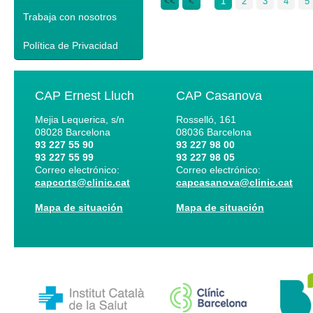
<<
<
1
2
3
4
5
Trabaja con nosotros
Política de Privacidad
CAP Ernest Lluch
CAP Casanova
Mejia Lequerica, s/n
Rosselló, 161
08028
Barcelona
08036
Barcelona
93 227 55 90
93 227 98 00
93 227 55 99
93 227 98 05
Correo electrónico:
Correo electrónico:
capcorts@clinic.cat
capcasanova@clinic.cat
Mapa de situación
Mapa de situación