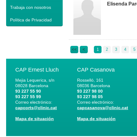
Elisenda Par
Trabaja con nosotros
Política de Privacidad
<<
<
1
2
3
4
5
CAP Ernest Lluch
CAP Casanova
Mejia Lequerica, s/n
Rosselló, 161
08028
Barcelona
08036
Barcelona
93 227 55 90
93 227 98 00
93 227 55 99
93 227 98 05
Correo electrónico:
Correo electrónico:
capcorts@clinic.cat
capcasanova@clinic.cat
Mapa de situación
Mapa de situación