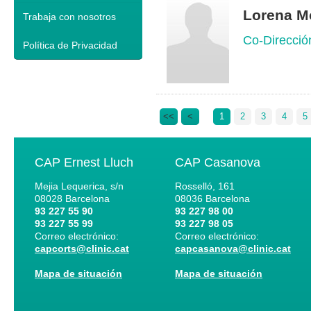
Lorena M
Trabaja con nosotros
Co-Dirección
Política de Privacidad
<<
<
1
2
3
4
5
CAP Ernest Lluch
CAP Casanova
Mejia Lequerica, s/n
Rosselló, 161
08028
Barcelona
08036
Barcelona
93 227 55 90
93 227 98 00
93 227 55 99
93 227 98 05
Correo electrónico:
Correo electrónico:
capcorts@clinic.cat
capcasanova@clinic.cat
Mapa de situación
Mapa de situación