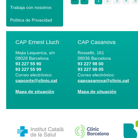
<<
<
1
2
3
4
5
Trabaja con nosotros
Política de Privacidad
CAP Ernest Lluch
CAP Casanova
Mejia Lequerica, s/n
Rosselló, 161
08028
Barcelona
08036
Barcelona
93 227 55 90
93 227 98 00
93 227 55 99
93 227 98 05
Correo electrónico:
Correo electrónico:
capcorts@clinic.cat
capcasanova@clinic.cat
Mapa de situación
Mapa de situación