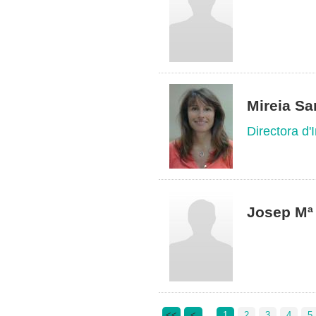
Mireia Sa
Directora d
Josep Mª 
<<
<
1
2
3
4
5