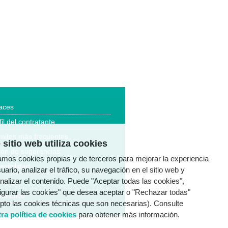
aces
fil del contratante
mites más frecuentes
 sitio web utiliza cookies
ón de sugerencias
zamos cookies propias y de terceros para mejorar la experiencia
esibilidad
uario, analizar el tráfico, su navegación en el sitio web y
nalizar el contenido. Puede "Aceptar todas las cookies",
a legal
igurar las cookies" que desea aceptar o "Rechazar todas"
al Ético
pto las cookies técnicas que son necesarias). Consulte
ra política de cookies
para obtener más información.