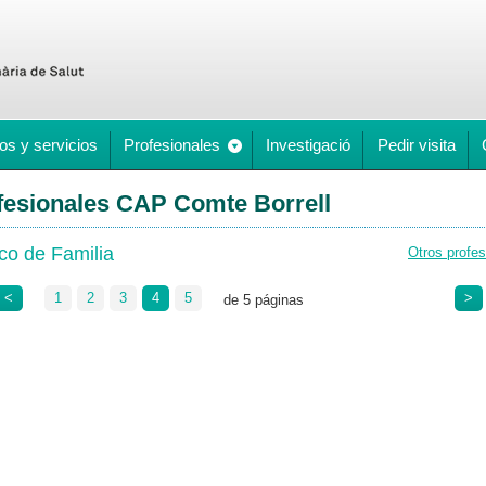
os y servicios
Profesionales
Investigació
Pedir visita
fesionales CAP Comte Borrell
co de Familia
Otros profes
<
1
2
3
4
5
>
de 5 páginas