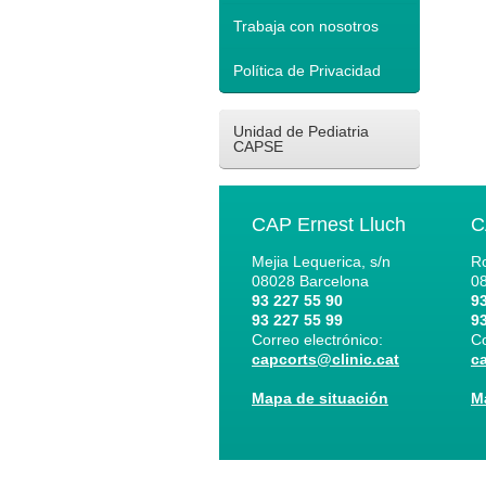
Trabaja con nosotros
Política de Privacidad
Unidad de Pediatria
CAPSE
CAP Ernest Lluch
C
Mejia Lequerica, s/n
Ro
08028
Barcelona
0
93 227 55 90
93
93 227 55 99
93
Correo electrónico:
Co
capcorts@clinic.cat
c
Mapa de situación
M