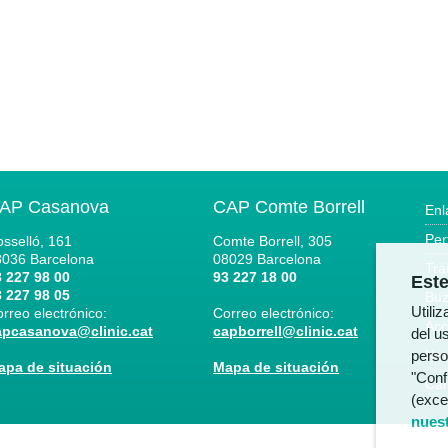
AP Casanova
CAP Comte Borrell
Enl
Per
sselló, 161
Comte Borrell, 305
8036
Barcelona
08029
Barcelona
Trá
 227 98 00
93 227 18 00
Este
 227 98 05
Buz
Utili
rreo electrónico:
Correo electrónico:
Acc
apcasanova@clinic.cat
capborrell@clinic.cat
del us
perso
Not
apa de situación
Mapa de situación
"Conf
Can
(exce
nuest