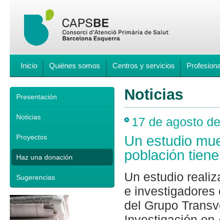
Inicio
Quiénes somos
Centros y servicios
Profesion
Noticias
Presentación
Noticias
17 de agosto d
Proyectos
Un estudio mue
población tiene
Haz una donación
Un estudio reali
Sugerencias
e investigadore
del Grupo Transv
Investigación en