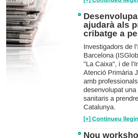
Desenvolupam
ajudarà als p
cribatge a p
Investigadors de l'
Barcelona (ISGloba
"La Caixa", i de l'
Atenció Primària 
amb professionals
desenvolupat una e
sanitaris a prendr
Catalunya.
[+] Continueu llegin
Nou worksho