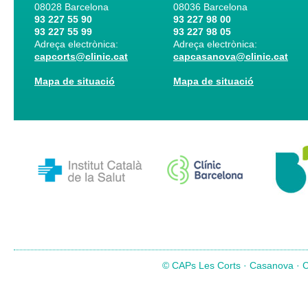
08028
Barcelona
08036
Barcelona
93 227 55 90
93 227 98 00
93 227 55 99
93 227 98 05
Adreça electrònica:
Adreça electrònica:
capcorts@clinic.cat
capcasanova@clinic.cat
Mapa de situació
Mapa de situació
© CAPs Les Corts · Casanova · Co