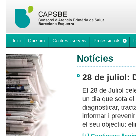
Inici
Qui som
Centres i serveis
Professionals
I
Notícies
28 de juliol: 
El 28 de Juliol cel
un dia que sota el
diagnosticar, tract
informar i prevenir
el seu objectiu: eli
[+] Continueu llegin