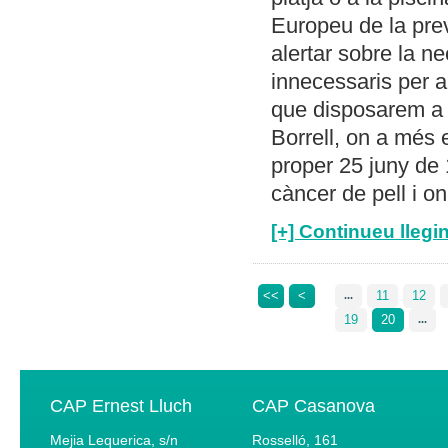
Europeu de la prev
alertar sobre la n
innecessaris per a
que disposarem a 
Borrell, on a més 
proper 25 juny de 
càncer de pell i o
[+] Continueu llegin
<<
<
11
12
...
19
20
...
CAP Ernest Lluch
CAP Casanova
Mejia Lequerica, s/n
Rosselló, 161