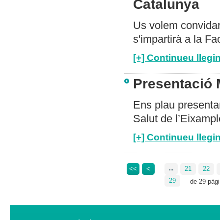
Catalunya
Us volem convidar
s'impartirà a la Fa
[+] Continueu llegin
Presentació
Ens plau presenta
Salut de l’Eixamp
[+] Continueu llegin
<<
<
21
22
...
29
de 29 pàg