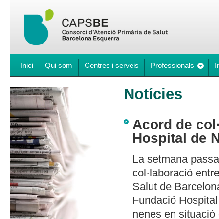
Inici
Qui som
Centres i serveis
Professionals
I
Notícies
Acord de col
Hospital de 
La setmana passad
col·laboració entr
Salut de Barcelon
Fundació Hospital 
nenes en situació 