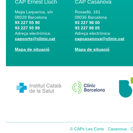
CAP Ernest Lluch
CAP Casanova
Mejia Lequerica, s/n
Rosselló, 161
08028
Barcelona
08036
Barcelona
93 227 55 90
93 227 98 00
93 227 55 99
93 227 98 05
Adreça electrònica:
Adreça electrònica:
capcorts@clinic.cat
capcasanova@clinic.cat
Mapa de situació
Mapa de situació
© CAPs Les Corts · Casanova · Co