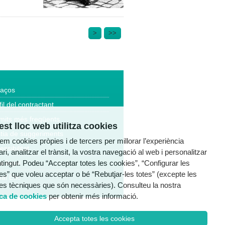
>
>>
laços
fil del contractant
mits més freqüents
st lloc web utilitza cookies
tia de suggeriments
tzem cookies pròpies i de tercers per millorar l’experiència
essibilitat
ri, analitzar el trànsit, la vostra navegació al web i personalitzar
ntingut. Podeu “Acceptar totes les cookies”, “Configurar les
a legal
es” que voleu acceptar o bé “Rebutjar-les totes” (excepte les
al Ètic
es tècniques que són necessàries). Consulteu la nostra
ica de cookies
per obtenir més informació.
Accepta totes les cookies