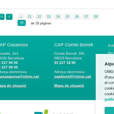
<<
<
21
22
23
24
25
26
27
28
...
29
de 29 pàgines
AP Casanova
CAP Comte Borrell
Enl
Per
sselló, 161
Comte Borrell, 305
8036
Barcelona
08029
Barcelona
Trà
 227 98 00
93 227 18 00
Aque
 227 98 05
Bús
Utili
reça electrònica:
Adreça electrònica:
Acc
apcasanova@clinic.cat
capborrell@clinic.cat
d’usua
el co
Not
apa de situació
Mapa de situació
cooki
Can
cooki
polít