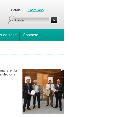
Català
Castellano
s de salut
Contacte
imaria, en la
 la Medicina