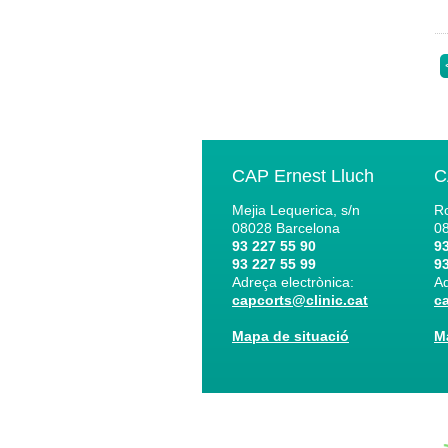
CAP Ernest Lluch
C
Mejia Lequerica, s/n
Ro
08028
Barcelona
0
93 227 55 90
93
93 227 55 99
93
Adreça electrònica:
Ad
capcorts@clinic.cat
c
Mapa de situació
M