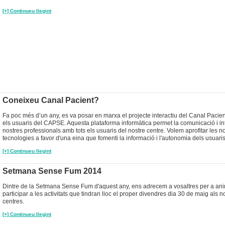
[+] Continueu llegint
Coneixeu Canal Pacient?
Fa poc més d’un any, es va posar en marxa el projecte interactiu del Canal Pacient
els usuaris del CAPSE. Aquesta plataforma informàtica permet la comunicació i in
nostres professionals amb tots els usuaris del nostre centre. Volem aprofitar les n
tecnologies a favor d'una eina que fomenti la informació i l'autonomia dels usuar
[+] Continueu llegint
Setmana Sense Fum 2014
Dintre de la Setmana Sense Fum d'aquest any, ens adrecem a vosaltres per a an
participar a les activitats que tindran lloc el proper divendres dia 30 de maig als n
centres.
[+] Continueu llegint