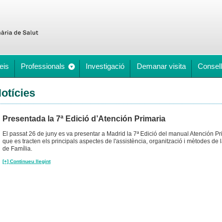
eis
Professionals
Investigació
Demanar visita
Consell
otícies
Presentada la 7ª Edició d’Atención Primaria
El passat 26 de juny es va presentar a Madrid la 7ª Edició del manual Atención Pr
que es tracten els principals aspectes de l'assistència, organització i mètodes de
de Família.
[+] Continueu llegint