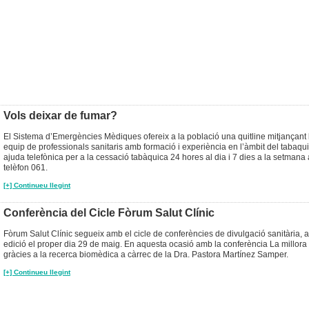
Vols deixar de fumar?
El Sistema d’Emergències Mèdiques ofereix a la població una quitline mitjançant 
equip de professionals sanitaris amb formació i experiència en l’àmbit del tabaqu
ajuda telefònica per a la cessació tabàquica 24 hores al dia i 7 dies a la setmana 
telèfon 061.
[+] Continueu llegint
Conferència del Cicle Fòrum Salut Clínic
Fòrum Salut Clínic segueix amb el cicle de conferències de divulgació sanitària,
edició el proper dia 29 de maig. En aquesta ocasió amb la conferència La millora 
gràcies a la recerca biomèdica a càrrec de la Dra. Pastora Martínez Samper.
[+] Continueu llegint