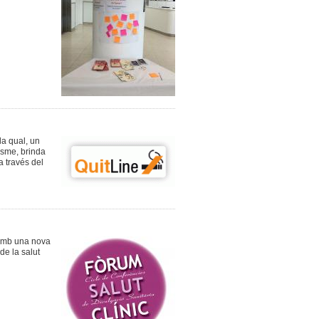
la qual, un
isme, brinda
a través del
 amb una nova
de la salut