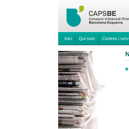
Inici
Qui som
Centres i serv
N