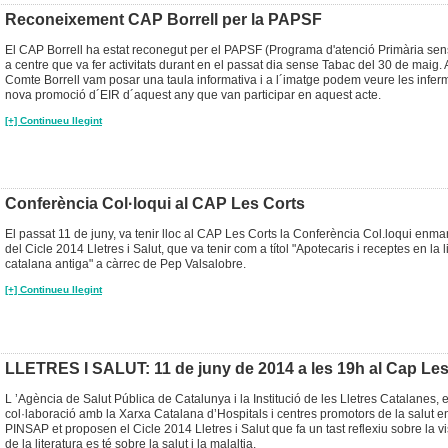
Reconeixement CAP Borrell per la PAPSF
El CAP Borrell ha estat reconegut per el PAPSF (Programa d'atenció Primària s
a centre que va fer activitats durant en el passat dia sense Tabac del 30 de maig.
Comte Borrell vam posar una taula informativa i a l´imatge podem veure les infer
nova promoció d´EIR d´aquest any que van participar en aquest acte.
[+] Continueu llegint
Conferència Col·loqui al CAP Les Corts
El passat 11 de juny, va tenir lloc al CAP Les Corts la Conferència Col.loqui enma
del Cicle 2014 Lletres i Salut, que va tenir com a títol "Apotecaris i receptes en la l
catalana antiga" a càrrec de Pep Valsalobre.
[+] Continueu llegint
LLETRES I SALUT: 11 de juny de 2014 a les 19h al Cap Les
L ’Agència de Salut Pública de Catalunya i la Institució de les Lletres Catalanes, 
col·laboració amb la Xarxa Catalana d’Hospitals i centres promotors de la salut e
PINSAP et proposen el Cicle 2014 Lletres i Salut que fa un tast reflexiu sobre la v
de la literatura es té sobre la salut i la malaltia.