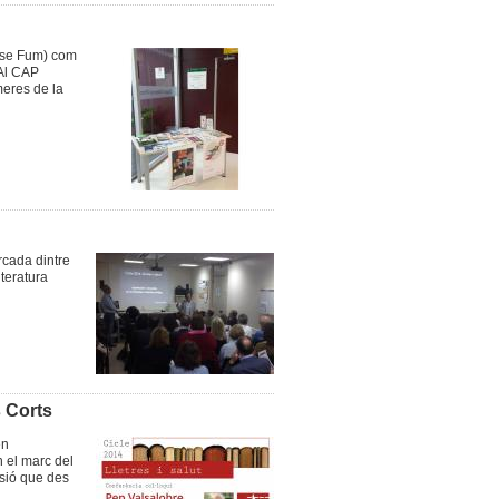
ense Fum) com
 Al CAP
meres de la
rcada dintre
iteratura
 Corts
en
n el marc del
isió que des