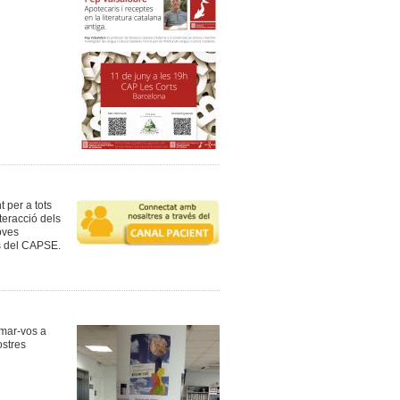
 per a tots
teracció dels
oves
is del CAPSE.
imar-vos a
ostres