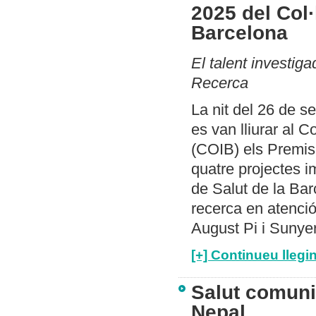
2025 del Col·
Barcelona
El talent investi
Recerca
La nit del 26 de s
es van lliurar al C
(COIB) els Premis
quatre projectes i
de Salut de la Ba
recerca en atenció
August Pi i Sunye
[+] Continueu llegin
Salut comunit
Nepal