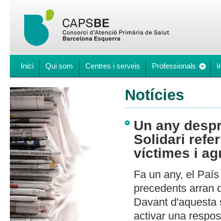
Inici
Qui som
Centres i serveis
Professionals
I
Notícies
Un any despr
Solidari ref
víctimes i ag
Fa un any, el Paí
precedents arran 
Davant d'aquesta s
activar una respo