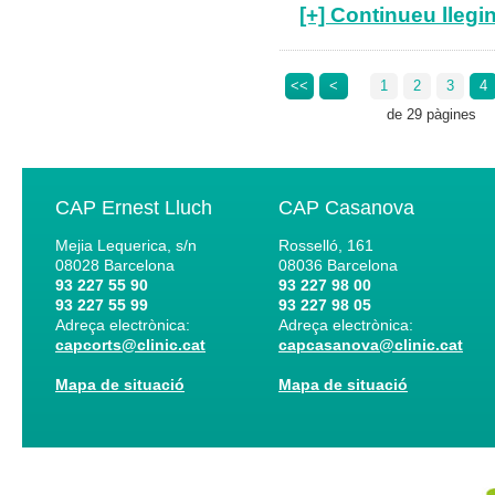
[+] Continueu llegin
<<
<
1
2
3
4
de 29 pàgines
CAP Ernest Lluch
CAP Casanova
Mejia Lequerica, s/n
Rosselló, 161
08028
Barcelona
08036
Barcelona
93 227 55 90
93 227 98 00
93 227 55 99
93 227 98 05
Adreça electrònica:
Adreça electrònica:
capcorts@clinic.cat
capcasanova@clinic.cat
Mapa de situació
Mapa de situació