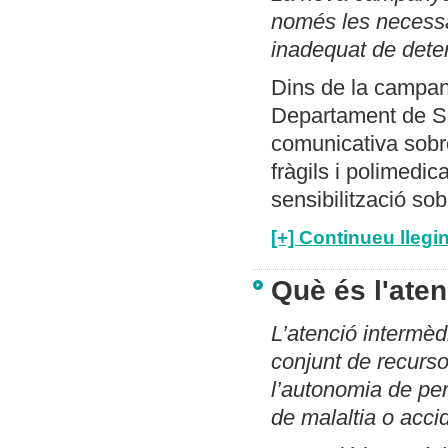
només les necessàr
inadequat de dete
Dins de la campan
Departament de Sa
comunicativa sobr
fràgils i polimedi
sensibilització so
[+] Continueu llegin
Què és l'ate
L’atenció intermè
conjunt de recurso
l’autonomia de pe
de malaltia o acci