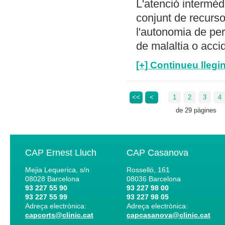
L'atenció intermè
conjunt de recurso
l'autonomia de pe
de malaltia o acci
[+] Continueu llegin
<<
<
1
2
3
4
de 29 pàgines
CAP Ernest Lluch
CAP Casanova
Mejia Lequerica, s/n
Rosselló, 161
08028
Barcelona
08036
Barcelona
93 227 55 90
93 227 98 00
93 227 55 99
93 227 98 05
Adreça electrònica:
Adreça electrònica:
capcorts@clinic.cat
capcasanova@clinic.cat