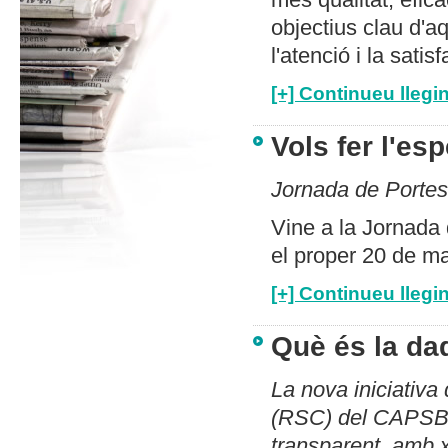
objectius clau d'aq
l'atenció i la satis
[+] Continueu llegin
Vols fer l'es
Jornada de Portes
Vine a la Jornada
el proper 20 de ma
[+] Continueu llegin
Què és la da
La nova iniciativa
(RSC) del CAPSBE
transparent, amb xi