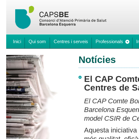
Inici
Qui som
Centres i serveis
Professionals
I
Notícies
El CAP Comte
Centres de Sa
El CAP Comte Borr
Barcelona Esquerra
model CSIR de Cen
Aquesta iniciativa
més qualitat, eficà