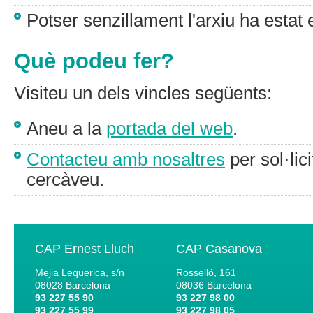
Potser senzillament l'arxiu ha estat 
Què podeu fer?
Visiteu un dels vincles següents:
Aneu a la
portada del web
.
Contacteu amb nosaltres
per sol·lic
cercàveu.
CAP Ernest Lluch
CAP Casanova
Mejia Lequerica, s/n
Rosselló, 161
08028
Barcelona
08036
Barcelona
93 227 55 90
93 227 98 00
93 227 55 99
93 227 98 05