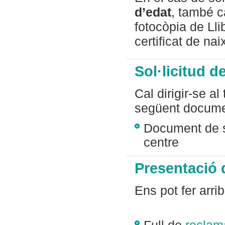
d’edat
, també c
fotocòpia de Ll
certificat de na
Sol·licitud d
Cal dirigir-se al
següent docume
Document de so
centre
Presentació 
Ens pot fer arri