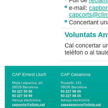
Full de
reclam
e-mail:
capbor
capcorts@clin
Concertant una
Voluntats An
Cal concertar un
telèfon o al taul
CAP Ernest Lluch
CAP Casanova
Mejia Lequerica, s/n
Rosselló, 161
08028
Barcelona
08036
Barcelona
93 227 55 90
93 227 98 00
93 227 55 99
93 227 98 05
Adreça electrònica:
Adreça electrònica:
capcorts@clinic.cat
capcasanova@clinic.cat