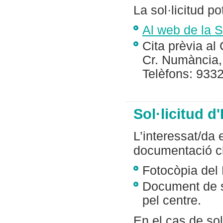
La sol·licitud po
Al web de la S
Cita prèvia a
Cr. Numància,
Telèfons: 93
Sol·licitud d'
L’interessat/da 
documentació cl
Fotocòpia del
Document de so
pel centre.
En el cas de sol