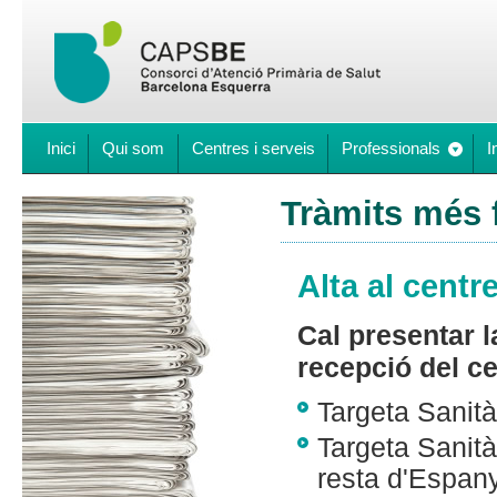
Inici
Qui som
Centres i serveis
Professionals
I
Tràmits més 
Alta al centr
Cal presentar l
recepció del ce
Targeta Sanità
Targeta Sanità
resta d'Espany