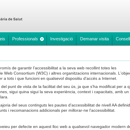
eis
Professionals
Investigació
Demanar visita
Consell
s de garantir l'accessibilitat a la seva web recollint totes les
Web Consortium (W3C) i altres organitzacions internacionals. L'objec
er a tots i que funcioni en qualsevol dispositiu d'accés a Internet.
el punt de vista de la facilitat del seu ús, ja que s'ha modificat per a 
sones, sigui quina sigui la seva experiència, context i capacitats, amb un
clara.
ria del seus continguts les pautes d'accessibilitat de nivell AA defini
ts i recomanacions addicionals per millorar-ne l'accessibilitat.
veieu per defecte en aquest lloc web a qualsevol navegador modern d