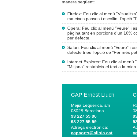
manera següent:
Firefox: Feu clic al menú "Visualitza
mateixos passos i escollint l’opció "
Opera: Feu clic al menú "Veure" i e
pàgina tant en porcions d'un 10% c
per defecte.
Safari: Feu clic al menú "Veure" i es
defecte trieu l’opció de "Fer més peti
Internet Explorer: Feu clic al menú "
"Mitjana" restableix el text a la mida
CAP Ernest Lluch
C
Mejia Lequerica, s/n
Ro
08028
Barcelona
0
93 227 55 90
93
93 227 55 99
93
Adreça electrònica:
Ad
capcorts@clinic.cat
c