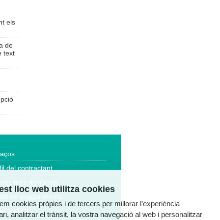
nt els
da de
 text
opció
laços
fil del contractant
mits més freqüents
st lloc web utilitza cookies
tia de suggeriments
tzem cookies pròpies i de tercers per millorar l’experiència
essibilitat
ri, analitzar el trànsit, la vostra navegació al web i personalitzar