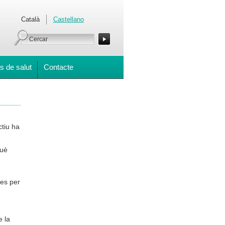
Català
Castellano
s de salut
Contacte
tiu ha
què
des per
e la