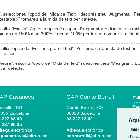
", seleccioneu l’opció de "Mida del Text" i després trieu "Augmenta". Fe
Restableix" tornareu a la mida de text per defecte.
scolliu "Escala". Aquesta opció és capaç d'augmentar o disminuir la mi
om en un 150% o un 200%. Trieu el 100% per tornar a veure la mida de
colliu l’opció de "Fer més gran el text". Per tornar a la mida de text per
t el text".
Veure", escolliu l’opció de "Mida de Text" i després trieu "Més gran". L’
 per defecte.
AP Casanova
CAP Comte Borrell
Enl
Per
sselló, 161
Comte Borrell, 305
8036
Barcelona
08029
Barcelona
Trà
 227 98 00
93 227 18 00
Aque
 227 98 05
Bús
Utili
reça electrònica:
Adreça electrònica:
Acc
apcasanova@clinic.cat
capborrell@clinic.cat
d’usua