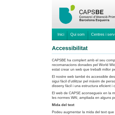
Inici
Qui som
Centres i serv
Accessibilitat
CAPSBE ha complert amb el seu compromí
recomanacions donades pel World Wide 
estat crear un web que treballi millor p
El nostre web també és accessible des d
sigui fàcil d'utilitzar pel màxim de per
disseny fàcil i una estructura eficient i 
El web de CAPSE aconsegueix en la majo
les normes WAI, ampliada en alguns pun
Mida del text
Podeu augmentar la mida del text que 