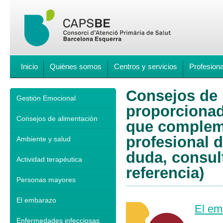
Inicio
Quiénes somos
Centros y servicios
Profesion
Consejos de s
Gestión Emocional
proporcionad
Consejos de alimentación
que compleme
profesional d
Ambiente y salud
duda, consul
Actividad terapéutica
referencia)
Personas mayores
El embarazo
El em
Enfermedades infecciosas