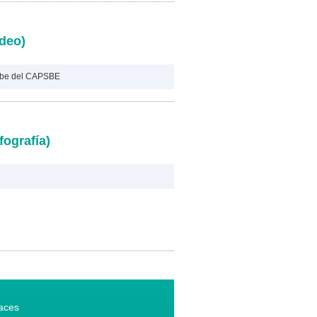
ideo)
ube del CAPSBE
fografía)
aces