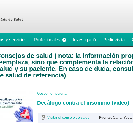
os y servicios
Profesionales
Investigació
Pedir visita
onsejos de salud ( nota: la información pr
eemplaza, sino que complementa la relación
alud y su paciente. En caso de duda, consul
e salud de referencia)
Gestión emocional
Decálogo contra el insomnio (video)
Visitar el consejo de salud
Fuente:
Canal Yout