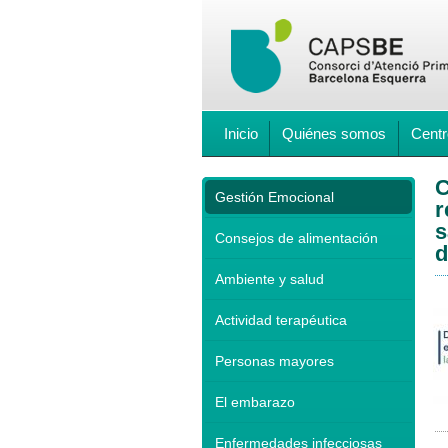
Inicio
Quiénes somos
Centr
C
Gestión Emocional
r
s
Consejos de alimentación
d
Ambiente y salud
Actividad terapéutica
Personas mayores
El embarazo
Enfermedades infecciosas