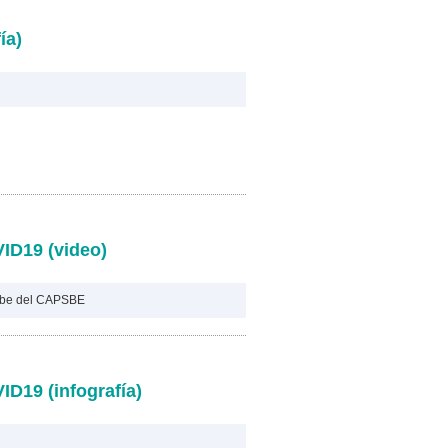
ía)
ID19 (video)
ube del CAPSBE
ID19 (infografía)