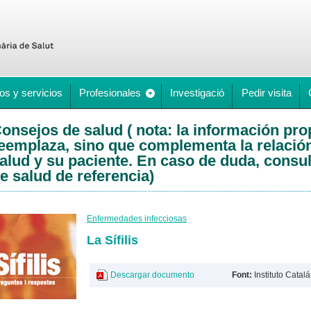
os y servicios
Profesionales
Investigació
Pedir visita
onsejos de salud ( nota: la información pr
eemplaza, sino que complementa la relación
alud y su paciente. En caso de duda, consul
e salud de referencia)
Enfermedades infecciosas
La Sífilis
Descargar documento
Font:
Instituto Catal