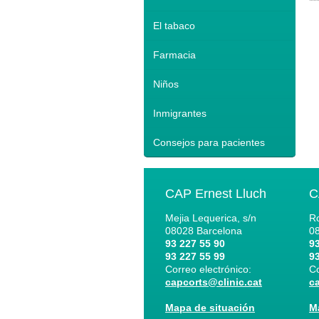
El tabaco
Farmacia
Niños
Inmigrantes
Consejos para pacientes
CAP Ernest Lluch
C
Mejia Lequerica, s/n
Ro
08028
Barcelona
0
93 227 55 90
93
93 227 55 99
93
Correo electrónico:
Co
capcorts@clinic.cat
c
Mapa de situación
M