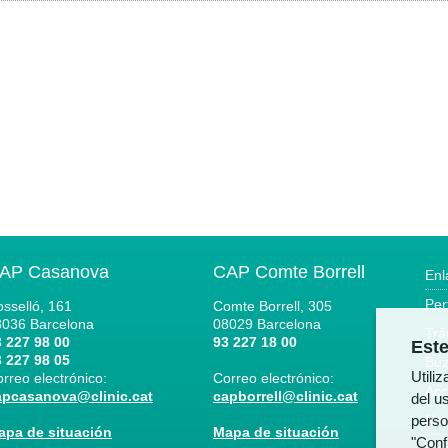
AP Casanova
CAP Comte Borrell
Enl
Per
sselló, 161
Comte Borrell, 305
8036
Barcelona
08029
Barcelona
Trá
 227 98 00
93 227 18 00
Este
 227 98 05
Buz
Utili
rreo electrónico:
Correo electrónico:
Acc
apcasanova@clinic.cat
capborrell@clinic.cat
del us
perso
Not
apa de situación
Mapa de situación
"Conf