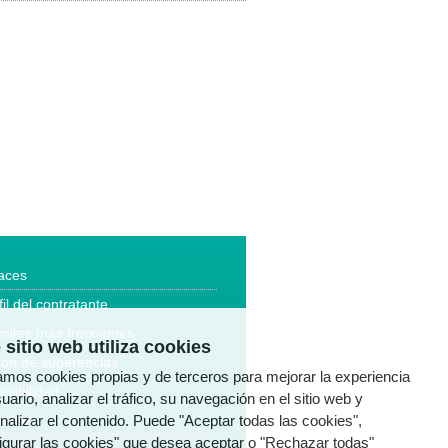
aces
fil del contratante
mites más frecuentes
 sitio web utiliza cookies
ón de sugerencias
zamos cookies propias y de terceros para mejorar la experiencia
esibilidad
uario, analizar el tráfico, su navegación en el sitio web y
nalizar el contenido. Puede "Aceptar todas las cookies",
a legal
igurar las cookies" que desea aceptar o "Rechazar todas"