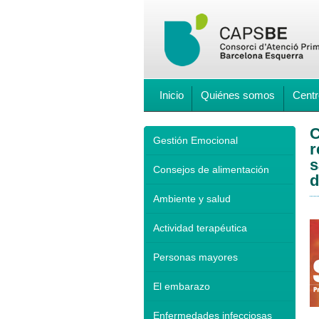
Inicio
Quiénes somos
Centr
C
Gestión Emocional
r
s
Consejos de alimentación
d
Ambiente y salud
Actividad terapéutica
Personas mayores
El embarazo
Enfermedades infecciosas