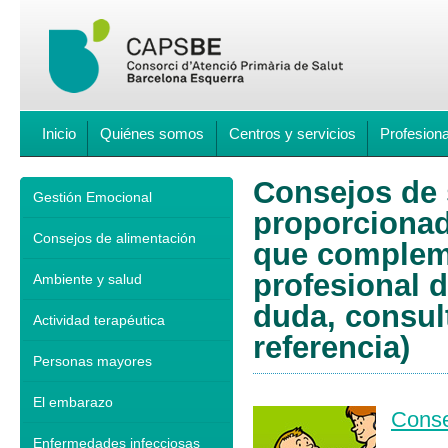
Inicio
Quiénes somos
Centros y servicios
Profesion
Consejos de s
Gestión Emocional
proporcionad
Consejos de alimentación
que compleme
profesional d
Ambiente y salud
duda, consul
Actividad terapéutica
referencia)
Personas mayores
El embarazo
Conse
Enfermedades infecciosas