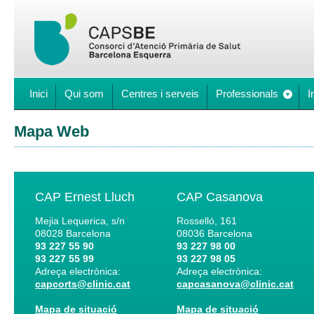
Inici
Qui som
Centres i serveis
Professionals
I
Mapa Web
CAP Ernest Lluch
CAP Casanova
Mejia Lequerica, s/n
Rosselló, 161
08028
Barcelona
08036
Barcelona
93 227 55 90
93 227 98 00
93 227 55 99
93 227 98 05
Adreça electrònica:
Adreça electrònica:
capcorts@clinic.cat
capcasanova@clinic.cat
Mapa de situació
Mapa de situació