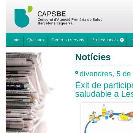
Inici
Qui som
Centres i serveis
Professionals
I
Notícies
divendres, 5 d
Èxit de partici
saludable a Le