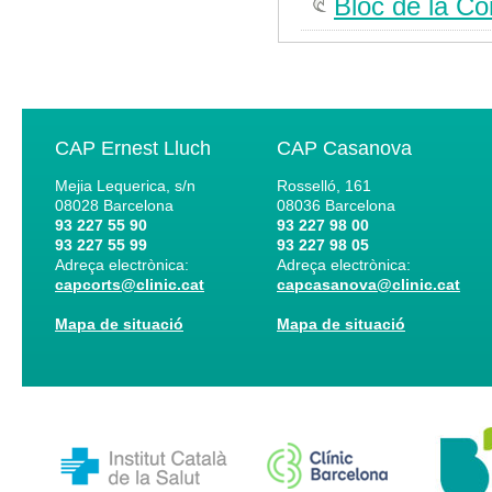
Bloc de la Co
CAP Ernest Lluch
CAP Casanova
Mejia Lequerica, s/n
Rosselló, 161
08028
Barcelona
08036
Barcelona
93 227 55 90
93 227 98 00
93 227 55 99
93 227 98 05
Adreça electrònica:
Adreça electrònica:
capcorts@clinic.cat
capcasanova@clinic.cat
Mapa de situació
Mapa de situació