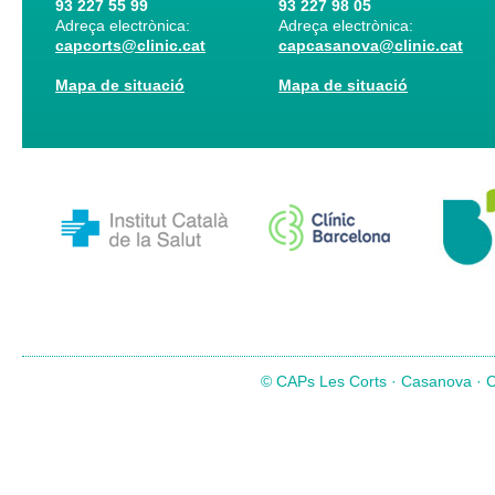
93 227 55 99
93 227 98 05
Adreça electrònica:
Adreça electrònica:
capcorts@clinic.cat
capcasanova@clinic.cat
Mapa de situació
Mapa de situació
© CAPs Les Corts · Casanova · Co