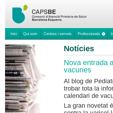
Inici
Qui som
Centres i serveis
Professionals
I
Notícies
Nova entrada al
vacunes
Al blog de Pedia
trobar tota la inf
calendari de vac
La gran novetat 
contra la varicel