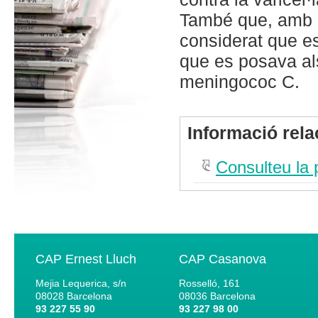
També que, amb l
considerat que es
que es posava al
meningococ C.
Informació rel
Consulteu la 
CAP Ernest Lluch
CAP Casanova
Mejia Lequerica, s/n
Rosselló, 161
08028
Barcelona
08036
Barcelona
93 227 55 90
93 227 98 00