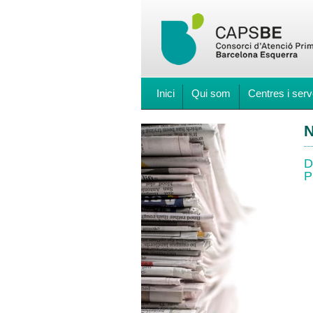
Inici
Qui som
Centres i serv
N
D
P