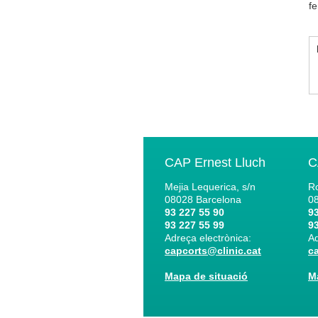
f
CAP Ernest Lluch
C
Mejia Lequerica, s/n
Ro
08028
Barcelona
0
93 227 55 90
93
93 227 55 99
93
Adreça electrònica:
Ad
capcorts@clinic.cat
c
Mapa de situació
M