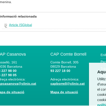
emenina.
Informació relacionada
Article ISGlobal
AP Casanova
CAP Comte Borrell
Enl
Per
sselló, 161
Comte Borrell, 305
8036
Barcelona
08029
Barcelona
Trà
 227 98 00
93 227 18 00
Aque
 227 98 05
Bús
Utili
reça electrònica:
Adreça electrònica:
Acc
apcasanova@clinic.cat
capborrell@clinic.cat
d’usua
el co
Not
apa de situació
Mapa de situació
cooki
Can
cooki
polít