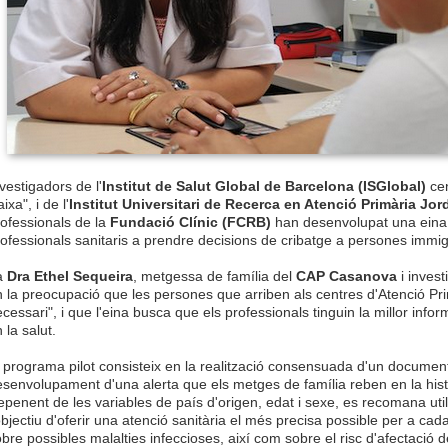
vestigadors de l'
Institut de Salut Global de Barcelona (ISGlobal)
cen
ixa", i de l'
Institut Universitari de Recerca en Atenció Primària Jor
ofessionals de la
Fundació Clínic (FCRB)
han desenvolupat una eina 
ofessionals sanitaris a prendre decisions de cribatge a persones immi
a
Dra Ethel Sequeira
, metgessa de família del
CAP Casanova
i invest
 la preocupació que les persones que arriben als centres d'Atenció Prim
cessari", i que l'eina busca que els professionals tinguin la millor in
 la salut.
 programa pilot consisteix en la realització consensuada d'un documen
senvolupament d'una alerta que els metges de família reben en la històr
penent de les variables de país d'origen, edat i sexe, es recomana uti
objectiu d'oferir una atenció sanitària el més precisa possible per a cad
bre possibles malalties infeccioses, així com sobre el risc d'afectació de