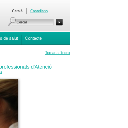
Català
Castellano
s de salut
Contacte
Tornar a l'índex
rofessionals d'Atenció
a