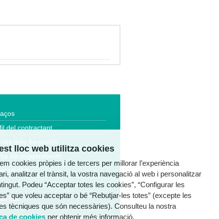
laços
fil del contractant
mits més freqüents
st lloc web utilitza cookies
tia de suggeriments
tzem cookies pròpies i de tercers per millorar l’experiència
essibilitat
ri, analitzar el trànsit, la vostra navegació al web i personalitzar
ntingut. Podeu “Acceptar totes les cookies”, “Configurar les
a legal
es” que voleu acceptar o bé “Rebutjar-les totes” (excepte les
al Ètic
es tècniques que són necessàries). Consulteu la nostra
ica de cookies
per obtenir més informació.